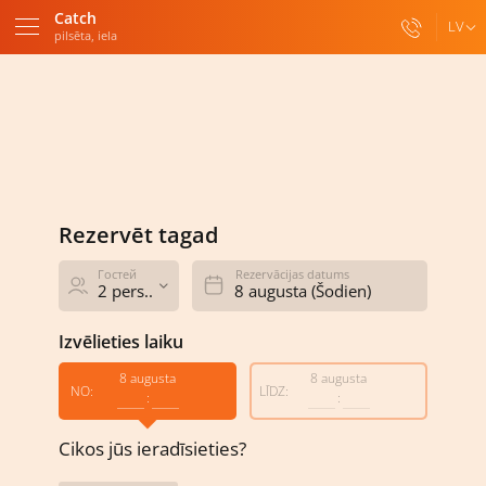
Catch
LV
pilsēta, iela
Rezervēt tagad
Šodien
No
12:00
10:00
11:00
12:00
13:00
14:00
15:00
Rezervēt tagad
Гостей
Rezervācijas datums
2 pers..
Izvēlieties laiku
8 augusta
8 augusta
NO:
LĪDZ:
:
:
Cikos jūs ieradīsieties?